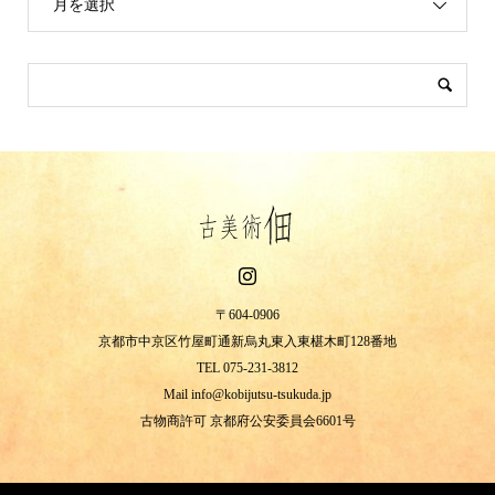
月を選択
〒604-0906
京都市中京区竹屋町通新烏丸東入東椹木町128番地
TEL 075-231-3812
Mail info@kobijutsu-tsukuda.jp
古物商許可 京都府公安委員会6601号