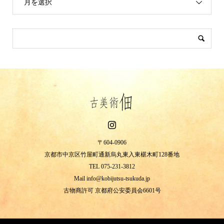
月を選択
〒604-0906
京都市中京区竹屋町通新烏丸東入東椹木町128番地
TEL 075-231-3812
Mail info@kobijutsu-tsukuda.jp
古物商許可 京都府公安委員会6601号